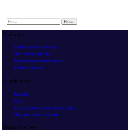
VYHLEDÁVÁNÍ
O nákupu
Způsoby a cena dopravy
Obchodní podmínky
Reklamace a vrácení zboží
Možnosti platby
O společnosti
Kontakt
O nás
Zásady používání souborů cookies
Ochrana osobních údajů
Bittner Interiéry