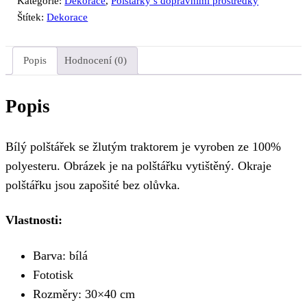
Kategorie:
Dekorace
,
Polštářky s dopravními prostředky
Štítek:
Dekorace
Popis
Hodnocení (0)
Popis
Bílý polštářek se žlutým traktorem je vyroben ze 100%
polyesteru. Obrázek je na polštářku vytištěný. Okraje
polštářku jsou zapošité bez olůvka.
Vlastnosti:
Barva: bílá
Fototisk
Rozměry: 30×40 cm