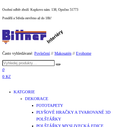
Přeskočit
Osobní odběr zboží: Kupkovo nám. 138, Opočno 51773
na
Pondělí a Středa otevřeno až do 18h!
obsah
Často vyhledávané:
Povlečení
//
Makosatén
//
Evohome
0
0 Kč
KATGORIE
DEKORACE
FOTOTAPETY
PLYŠOVÉ HRAČKY A TVAROVANÉ 3D
POLŠTÁŘKY
POLŠTÁŘKY MYSLIVECKÁ EDICE