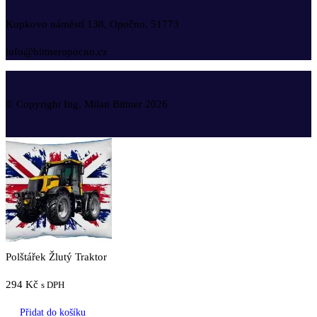
Kupkovo náměstí 138, Opočno, 51773
info@bittneropocno.cz
© Copyright Ing. Milan Bittner 2026
Polštářek Žlutý Traktor
294
Kč
s DPH
Přidat do košíku