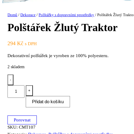
Domů
/
Dekorace
/
Polštářky s dopravními prostředky
/ Polštářek Žlutý Trakto
Polštářek Žlutý Traktor
294
Kč
s DPH
Dekorativní polštářek je vyroben ze 100% polyesteru.
2 skladem
-
Polštářek
+
Žlutý
Přidat do košíku
Traktor
množství
Porovnat
SKU:
CMT107