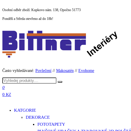
Přeskočit
Osobní odběr zboží: Kupkovo nám. 138, Opočno 51773
na
Pondělí a Středa otevřeno až do 18h!
obsah
Často vyhledávané:
Povlečení
//
Makosatén
//
Evohome
0
0 Kč
KATGORIE
DEKORACE
FOTOTAPETY