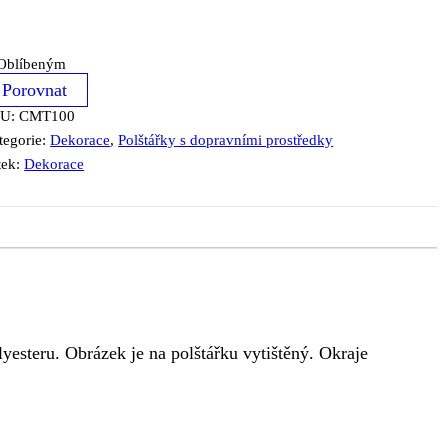
Oblíbeným
Porovnat
KU:
CMT100
tegorie:
Dekorace
,
Polštářky s dopravními prostředky
tek:
Dekorace
yesteru. Obrázek je na polštářku vytištěný. Okraje