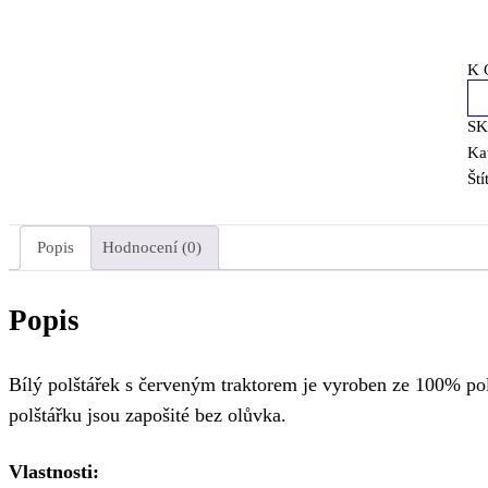
K 
S
Ka
Ští
Popis
Hodnocení (0)
Popis
Bílý polštářek s červeným traktorem je vyroben ze 100% pol
polštářku jsou zapošité bez olůvka.
Vlastnosti: