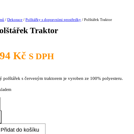
mů
/
Dekorace
/
Polštářky s dopravními prostředky
/ Polštářek Traktor
olštářek Traktor
294
Kč
S DPH
lý polštářek s červeným traktorem je vyroben ze 100% polyesteru.
skladem
štářek
ktor
ožství
Přidat do košíku