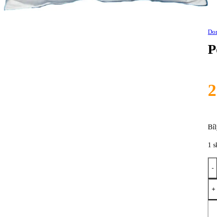
Do
P
Bí
1 
-
Pol
+
Tra
mn