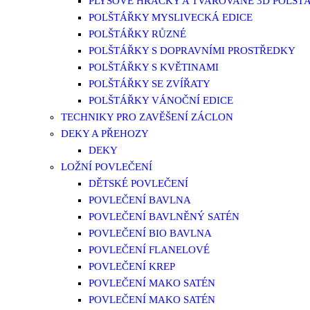
PLYŠOVÉ HRAČKY A TVAROVANÉ 3D POLŠT
POLŠTÁŘKY MYSLIVECKÁ EDICE
POLŠTÁŘKY RŮZNÉ
POLŠTÁŘKY S DOPRAVNÍMI PROSTŘEDKY
POLŠTÁŘKY S KVĚTINAMI
POLŠTÁŘKY SE ZVÍŘATY
POLŠTÁŘKY VÁNOČNÍ EDICE
TECHNIKY PRO ZAVĚŠENÍ ZÁCLON
DEKY A PŘEHOZY
DEKY
LOŽNÍ POVLEČENÍ
DĚTSKÉ POVLEČENÍ
POVLEČENÍ BAVLNA
POVLEČENÍ BAVLNĚNÝ SATÉN
POVLEČENÍ BIO BAVLNA
POVLEČENÍ FLANELOVÉ
POVLEČENÍ KREP
POVLEČENÍ MAKO SATÉN
POVLEČENÍ MAKO SATÉN