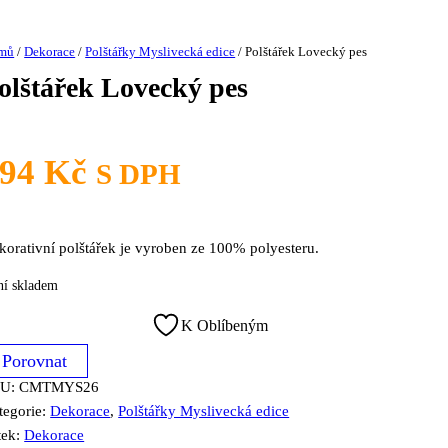
mů
/
Dekorace
/
Polštářky Myslivecká edice
/ Polštářek Lovecký pes
olštářek Lovecký pes
294
Kč
S DPH
korativní polštářek je vyroben ze 100% polyesteru.
ní skladem
K Oblíbeným
Porovnat
KU:
CMTMYS26
tegorie:
Dekorace
,
Polštářky Myslivecká edice
tek:
Dekorace