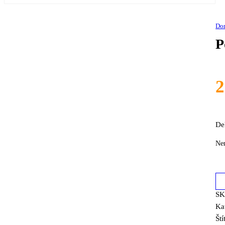
Do
P
De
Ne
S
Ka
Ští