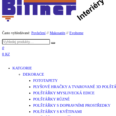
Často vyhledávané:
Povlečení
//
Makosatén
//
Evohome
0
0 Kč
KATGORIE
DEKORACE
FOTOTAPETY
PLYŠOVÉ HRAČKY A TVAROVANÉ 3D POLŠT
POLŠTÁŘKY MYSLIVECKÁ EDICE
POLŠTÁŘKY RŮZNÉ
POLŠTÁŘKY S DOPRAVNÍMI PROSTŘEDKY
POLŠTÁŘKY S KVĚTINAMI