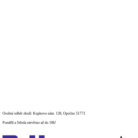
Přeskočit
Osobní odběr zboží: Kupkovo nám. 138, Opočno 51773
na
Pondělí a Středa otevřeno až do 18h!
obsah