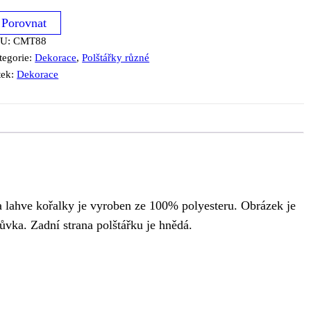
Porovnat
KU:
CMT88
tegorie:
Dekorace
,
Polštářky různé
tek:
Dekorace
 a lahve kořalky je vyroben ze 100% polyesteru. Obrázek je
lůvka. Zadní strana polštářku je hnědá.