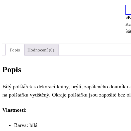
S
Ka
Ští
Popis
Hodnocení (0)
Popis
Bílý polštářek s dekorací knihy, brýlí, zapáleného doutníku
na polštářku vytištěný. Okraje polštářku jsou zapošité bez o
Vlastnosti:
Barva: bílá