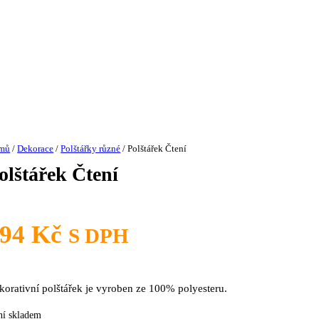
mů
/
Dekorace
/
Polštářky různé
/ Polštářek Čtení
olštářek Čtení
294
Kč
S DPH
korativní polštářek je vyroben ze 100% polyesteru.
ní skladem