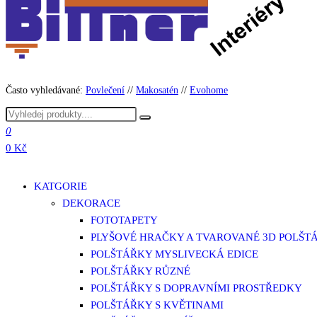
Často vyhledávané:
Povlečení
//
Makosatén
//
Evohome
0
0 Kč
KATGORIE
DEKORACE
FOTOTAPETY
PLYŠOVÉ HRAČKY A TVAROVANÉ 3D POLŠT
POLŠTÁŘKY MYSLIVECKÁ EDICE
POLŠTÁŘKY RŮZNÉ
POLŠTÁŘKY S DOPRAVNÍMI PROSTŘEDKY
POLŠTÁŘKY S KVĚTINAMI