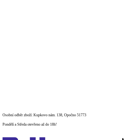
Přeskočit
Osobní odběr zboží: Kupkovo nám. 138, Opočno 51773
na
Pondělí a Středa otevřeno až do 18h!
obsah