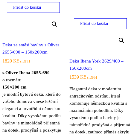
Přidat do košíku
Přidat do košíku
Deka ze směsi bavlny s.Oliver
2655/690 – 150x200cm
1820
Kč
Deka Ibena York 2629/400 –
s DPH
150x200cm
s.Oliver Ibena 2655-690
1539
Kč
s DPH
o rozměru
150×200 cm
Elegantní deka v moderním
je módní bytová deka, která do
antracitovém odstínu, která
vašeho domova vnese ležérní
kombinuje německou kvalitu s
eleganci a prvotřídní německou
maximálním pohodlím. Díky
kvalitu. Díky vysokému podílu
vysokému podílu bavlny je
bavlny je mimořádně příjemná
mimořádně prodyšná a příjemná
na dotek, prodyšná a poskytuje
na dotek, zatímco příměs akrylu