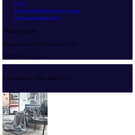
O nás
Zásady používání souborů cookies
Ochrana osobních údajů
Bittner Interiéry
Kupkovo náměstí 138, Opočno, 51773
info@bittneropocno.cz
© Copyright Ing. Milan Bittner 2026