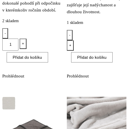
dokonalé pohodlí při odpočinku
zajišťuje její nadýchanost a
v kterémkoliv ročním období.
dlouhou životnost.
2 skladem
1 skladem
-
-
Deka
Deka
+
+
ze
Ibena
směsi
Přidat do košíku
York
Přidat do košíku
bavlny
2629/400
s.Oliver
-
Prohlédnout
Prohlédnout
2655/690
150x200cm
-
množství
150x200cm
množství