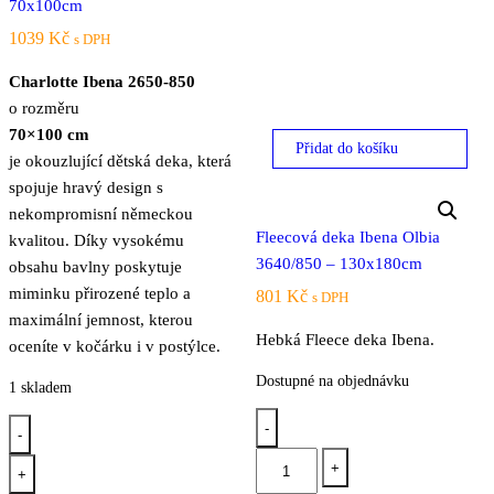
70x100cm
1039
Kč
s DPH
Charlotte Ibena 2650-850
o rozměru
70×100 cm
Přidat do košíku
je okouzlující dětská deka, která
spojuje hravý design s
nekompromisní německou
Fleecová deka Ibena Olbia
kvalitou. Díky vysokému
3640/850 – 130x180cm
obsahu bavlny poskytuje
miminku přirozené teplo a
801
Kč
s DPH
maximální jemnost, kterou
Hebká Fleece deka Ibena.
oceníte v kočárku i v postýlce.
Dostupné na objednávku
1 skladem
-
-
Fleecová
Dětská
+
+
deka
deka