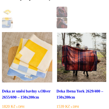
Deka ze směsi bavlny s.Oliver
Deka Ibena York 2629/400 –
2655/690 – 150x200cm
150x200cm
1820
Kč
1539
Kč
s DPH
s DPH