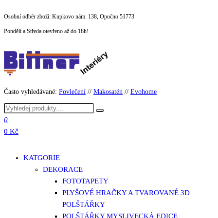
Přeskočit
Osobní odběr zboží: Kupkovo nám. 138, Opočno 51773
na
Pondělí a Středa otevřeno až do 18h!
obsah
Často vyhledávané:
Povlečení
//
Makosatén
//
Evohome
0
0 Kč
KATGORIE
DEKORACE
FOTOTAPETY
PLYŠOVÉ HRAČKY A TVAROVANÉ 3D
POLŠTÁŘKY
POLŠTÁŘKY MYSLIVECKÁ EDICE