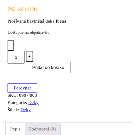
962
Kč
s DPH
Prošívaná bavlněná deka Ibena.
Dostupné na objednávku
-
Jacquard
+
deka
Přidat do košíku
přes
ramena
Ibena
Porovnat
Fano
SKU:
0987/800
0987/800
Kategorie:
Deky
–
Štítek:
Deky
50x200cm
množství
Popis
Hodnocení (0)